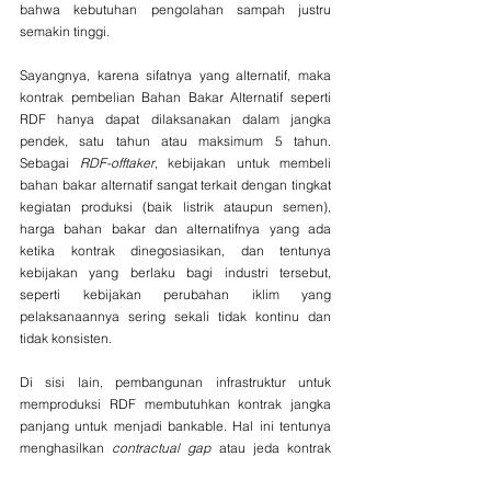
bahwa kebutuhan pengolahan sampah justru 
semakin tinggi.
Sayangnya, karena sifatnya yang alternatif, maka 
kontrak pembelian Bahan Bakar Alternatif seperti 
RDF hanya dapat dilaksanakan dalam jangka 
pendek, satu tahun atau maksimum 5 tahun. 
Sebagai 
RDF-offtaker
, kebijakan untuk membeli 
bahan bakar alternatif sangat terkait dengan tingkat 
kegiatan produksi (baik listrik ataupun semen), 
harga bahan bakar dan alternatifnya yang ada 
ketika kontrak dinegosiasikan, dan tentunya 
kebijakan yang berlaku bagi industri tersebut, 
seperti kebijakan perubahan iklim yang 
pelaksanaannya sering sekali tidak kontinu dan 
tidak konsisten.
Di sisi lain, pembangunan infrastruktur untuk 
memproduksi RDF membutuhkan kontrak jangka 
panjang untuk menjadi bankable. Hal ini tentunya 
menghasilkan 
contractual gap
 atau jeda kontrak 
yang membuat model bisnis ini tidak bankable.