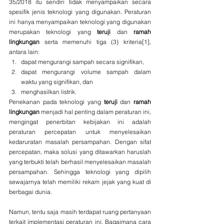
35/2018 itu sendiri tidak menyampaikan secara 
spesifik jenis teknologi yang digunakan. Peraturan 
ini hanya menyampaikan teknologi yang digunakan 
merupakan teknologi yang 
teruji
 dan 
ramah 
lingkungan
 serta memenuhi tiga (3) kriteria
[1]
, 
antara lain: 
dapat mengurangi sampah secara signifikan, 
dapat mengurangi volume sampah dalam 
waktu yang signifikan, dan 
menghasilkan listrik.
Penekanan pada teknologi yang 
teruji
 dan 
ramah 
lingkungan
 menjadi hal penting dalam peraturan ini, 
mengingat penerbitan kebijakan ini adalah 
peraturan percepatan untuk menyelesaikan 
kedaruratan masalah persampahan. Dengan sifat 
percepatan, maka solusi yang ditawarkan haruslah 
yang terbukti telah berhasil menyelesaikan masalah 
persampahan. Sehingga teknologi yang dipilih 
sewajarnya telah memiliki rekam jejak yang kuat di 
berbagai dunia.
Namun, tentu saja masih terdapat ruang pertanyaan 
terkait implementasi peraturan ini. Bagaimana cara 