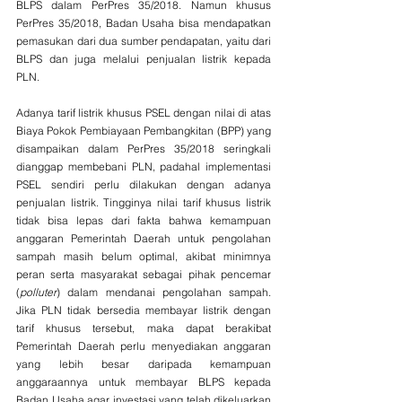
BLPS dalam PerPres 35/2018. Namun khusus 
PerPres 35/2018, Badan Usaha bisa mendapatkan 
pemasukan dari dua sumber pendapatan, yaitu dari 
BLPS dan juga melalui penjualan listrik kepada 
PLN.
Adanya tarif listrik khusus PSEL dengan nilai di atas 
Biaya Pokok Pembiayaan Pembangkitan (BPP) yang 
disampaikan dalam PerPres 35/2018 seringkali 
dianggap membebani PLN, padahal implementasi 
PSEL sendiri perlu dilakukan dengan adanya 
penjualan listrik. Tingginya nilai tarif khusus listrik 
tidak bisa lepas dari fakta bahwa kemampuan 
anggaran Pemerintah Daerah untuk pengolahan 
sampah masih belum optimal, akibat minimnya 
peran serta masyarakat sebagai pihak pencemar 
(
polluter
) dalam mendanai pengolahan sampah. 
Jika PLN tidak bersedia membayar listrik dengan 
tarif khusus tersebut, maka dapat berakibat 
Pemerintah Daerah perlu menyediakan anggaran 
yang lebih besar daripada kemampuan 
anggaraannya untuk membayar BLPS kepada 
Badan Usaha agar investasi yang telah dikeluarkan 