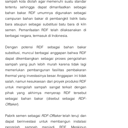
sampah kota diolah agar memenuhi suatu standar 
tertentu sehingga dapat dimanfaatkan sebagai 
bahan bakar. RDF umumnya digunakan sebagai 
campuran bahan bakar di pembangkit listrik batu 
bara ataupun sebagai substitusi batu bara di kiln 
semen. Pemanfaatan RDF telah dilaksanakan di 
berbagai negara, termasuk di Indonesia.
Dengan potensi RDF sebagai bahan bakar 
substitusi, muncul berbagai anggapan bahwa RDF 
dapat dikembangkan sebagai proses pengolahan 
sampah yang jauh lebih murah karena tidak lagi 
memerlukan pembangunan fasilitas pembakaran 
thermal yang investasinya besar. Anggapan ini tidak 
salah, namun kesuksesan dari proyek produksi RDF 
untuk mengolah sampah sangat terkait dengan 
pihak yang akhirnya menyerap RDF tersebut 
sebagai bahan bakar (disebut sebagai 
RDF-
Offtaker
).
Pabrik semen sebagai 
RDF-Offtaker
 telah teruji dan 
dapat berinvestasi untuk membangun instalasi 
pengolah sampah menjadi RDF. Meskipun 