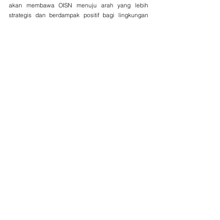
akan membawa OISN menuju arah yang lebih 
strategis dan berdampak positif bagi lingkungan 
dan masyarakat.
Lihat Semua
Postingan Terkait