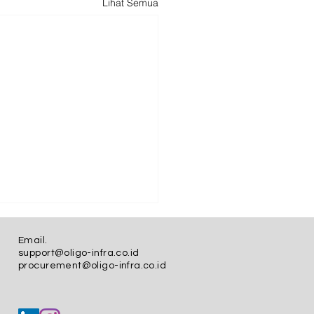
Lihat Semua
Email.
support@oligo-infra.co.id
procurement@oligo-infra.co.id