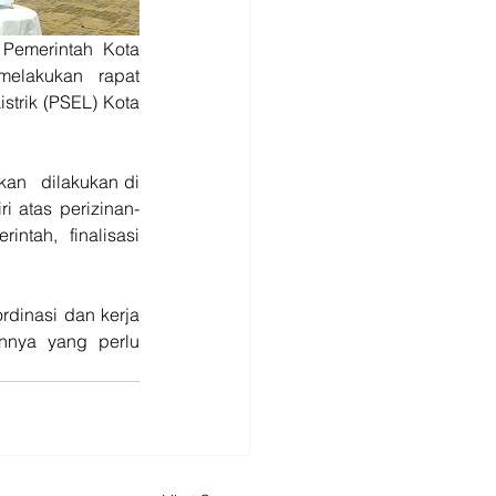
emerintah Kota 
elakukan   rapat 
trik (PSEL) Kota 
an   dilakukan di 
i atas perizinan-
ntah, finalisasi 
dinasi dan kerja 
nnya yang perlu 